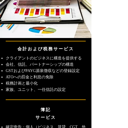
話そう
会計
および
税務サービス
クライアントのビジネスに構造を提供する
会社、信託、パートナーシップの構造
GSTおよびPAYG源泉徴収などの登録設定
ATOへの罰金と利息の免除
税務計画と最小化
家族、ユニット、一任信託の設定
簿記
サービス
確定申告：個人（ビジネス、賃貸、CGT、外